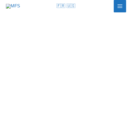
🇫🇷
🇺🇸