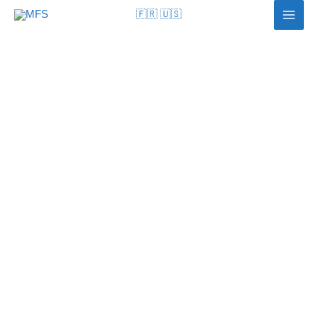
🇫🇷
🇺🇸