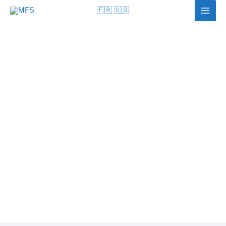
🇫🇷
🇺🇸